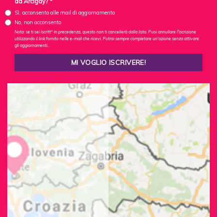
da Arcigay? *
Sì, acconsento alle mail di aggiornamento
No, non acconsento
Nota: se ti sei iscritt* in precedenza, questo non ti cancellerà dalla lista. Puoi annullare l'iscrizione
utilizzando il link fornito nelle e-mail che ricevi. Potrai sempre completare un'azione senza attivare
gli aggiornamenti.