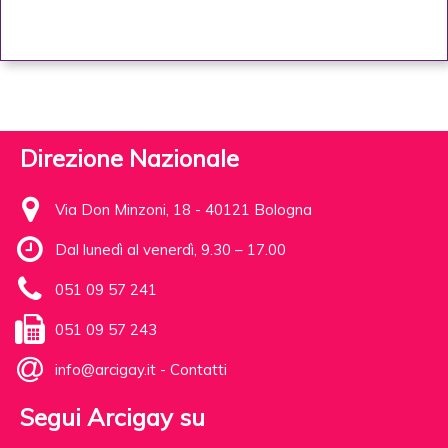
Direzione Nazionale
Via Don Minzoni, 18 - 40121 Bologna
Dal lunedì al venerdì, 9.30 – 17.00
051 09 57 241
051 09 57 243
info@arcigay.it
-
Contatti
Segui Arcigay su