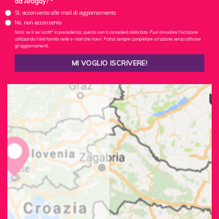
da Arcigay? *
Sì, acconsento alle mail di aggiornamento
No, non acconsento
Nota: se ti sei iscritt* in precedenza, questo non ti cancellerà dalla lista. Puoi annullare l'iscrizione
utilizzando il link fornito nelle e-mail che ricevi. Potrai sempre completare un'azione senza attivare
gli aggiornamenti.