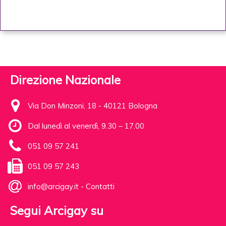
Direzione Nazionale
Via Don Minzoni, 18 - 40121 Bologna
Dal lunedì al venerdì, 9.30 – 17.00
051 09 57 241
051 09 57 243
info@arcigay.it
-
Contatti
Segui Arcigay su