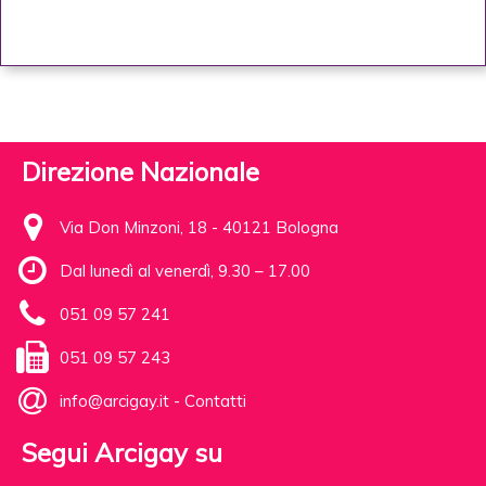
Direzione Nazionale
Via Don Minzoni, 18 - 40121 Bologna
Dal lunedì al venerdì, 9.30 – 17.00
051 09 57 241
051 09 57 243
info@arcigay.it
-
Contatti
Segui Arcigay su