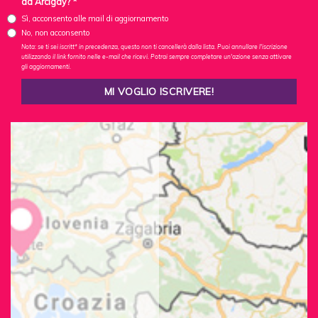
da Arcigay? *
Sì, acconsento alle mail di aggiornamento
No, non acconsento
Nota: se ti sei iscritt* in precedenza, questo non ti cancellerà dalla lista. Puoi annullare l'iscrizione
utilizzando il link fornito nelle e-mail che ricevi. Potrai sempre completare un'azione senza attivare
gli aggiornamenti.