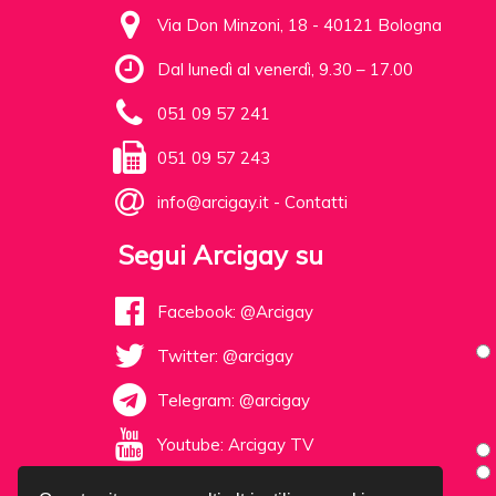
Via Don Minzoni, 18 - 40121 Bologna
Dal lunedì al venerdì, 9.30 – 17.00
051 09 57 241
051 09 57 243
info@arcigay.it
-
Contatti
Segui Arcigay su
Facebook: @Arcigay
Twitter: @arcigay
Telegram: @arcigay
Youtube: Arcigay TV