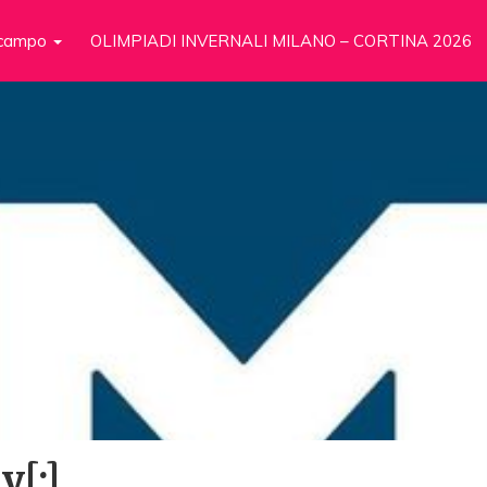
n campo
OLIMPIADI INVERNALI MILANO – CORTINA 2026
y[:]