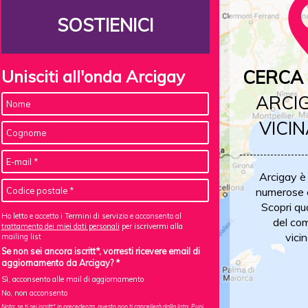
SOSTIENICI
Unisciti all'onda Arcigay
CERCA 
ARCIG
VICIN
Arcigay è
numerose c
Scopri qu
Ho letto e accetto i Termini di servizio e acconsento al
del com
trattamento dei miei dati personali
per iscrivermi alla
vicin
mailing list
Se non sei ancora iscritt*, vorresti ricevere email di
aggiornamento da Arcigay? *
Sì, acconsento alle mail di aggiornamento
No, non acconsento
Nota: se ti sei iscritt* in precedenza, questo non ti cancellerà dalla lista. Puoi