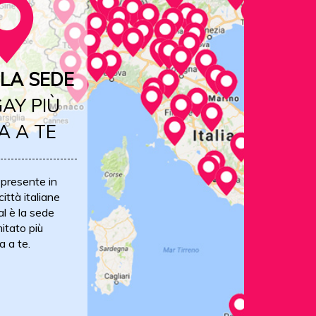
LA SEDE
AY PIÙ
A A TE
 presente in
ittà italiane
al è la sede
itato più
a a te.