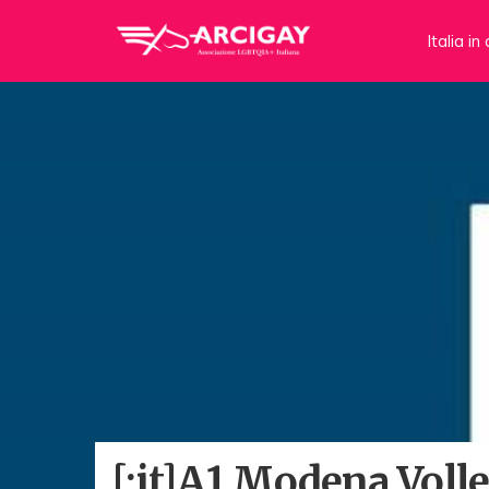
Italia i
[:it]A1 Modena Volle