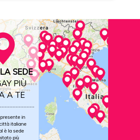
LA SEDE
AY PIÙ
A A TE
 presente in
ittà italiane
al è la sede
itato più