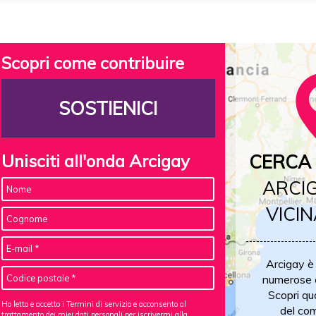
Scopri come contribuire
SOSTIENICI
Unisciti all'onda Arcigay
CERCA 
ARCIG
VICIN
Arcigay è
numerose c
Scopri qu
Ho letto e accetto i Termini di servizio e acconsento al
del com
trattamento dei miei dati personali
per iscrivermi alla