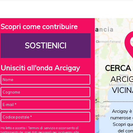
Scopri come contribuire
SOSTIENICI
Unisciti all'onda Arcigay
CERCA 
ARCIG
VICIN
Arcigay è
numerose c
Scopri qu
Ho letto e accetto i Termini di servizio e acconsento al
del com
trattamento dei miei dati personali
per iscrivermi alla