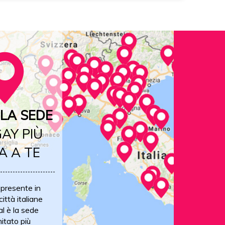
LA SEDE
AY PIÙ
A A TE
 presente in
ittà italiane
al è la sede
itato più