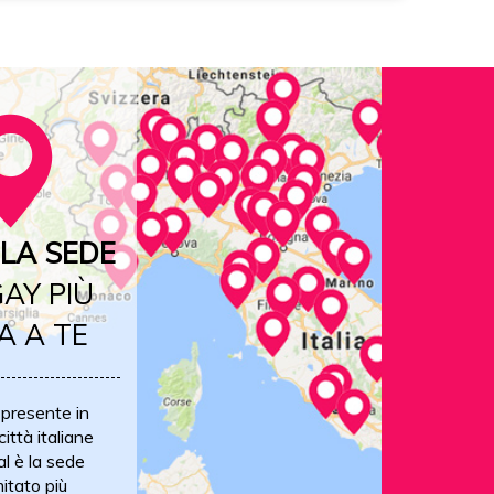
LA SEDE
AY PIÙ
A A TE
 presente in
ittà italiane
al è la sede
itato più