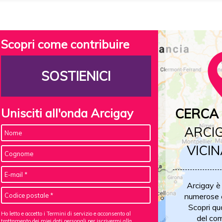
Scopri come contribuire
SOSTIENICI
Unisciti all'onda Arcigay
CERCA 
ARCIG
VICIN
Arcigay è
numerose c
Scopri qu
Ho letto e accetto i Termini di servizio e acconsento al
del com
trattamento dei miei dati personali
per iscrivermi alla