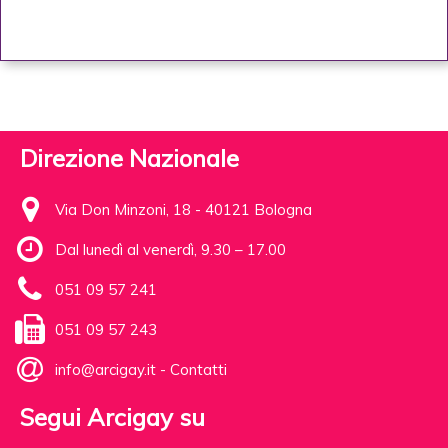
Direzione Nazionale
Via Don Minzoni, 18 - 40121 Bologna
Dal lunedì al venerdì, 9.30 – 17.00
051 09 57 241
051 09 57 243
info@arcigay.it
-
Contatti
Segui Arcigay su