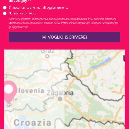
da Arcigay? *
Sì, acconsento alle mail di aggiornamento
No, non acconsento
Nota: se ti sei iscritt* in precedenza, questo non ti cancellerà dalla lista. Puoi annullare l'iscrizione
utilizzando il link fornito nelle e-mail che ricevi. Potrai sempre completare un'azione senza attivare
gli aggiornamenti.