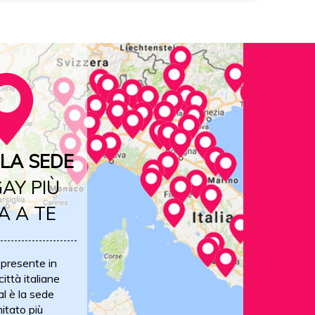
LA SEDE
AY PIÙ
A A TE
 presente in
ittà italiane
al è la sede
itato più