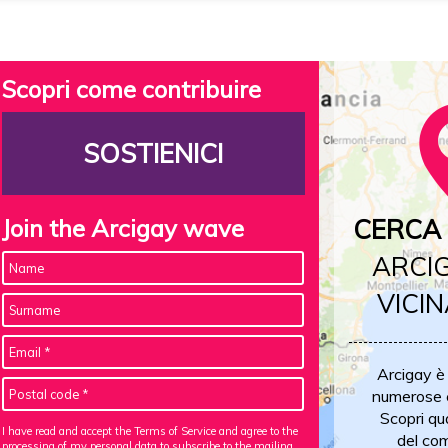
Scopri come contribuire
SOSTIENICI
Join the Arcigay wave
CERCA 
ARCIG
VICIN
Arcigay è
numerose c
Scopri qu
I have read and accept the Terms of Service and agree to the
del com
processing of my personal data
to subscribe to the mailing