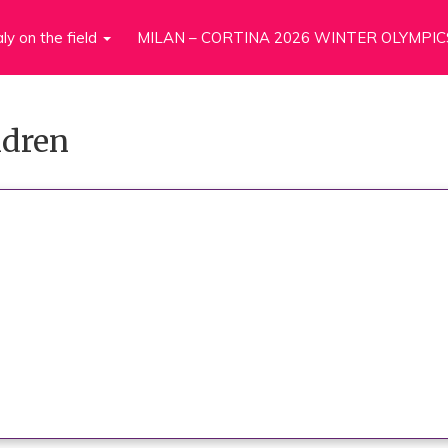
aly on the field
MILAN – CORTINA 2026 WINTER OLYMPIC
ldren