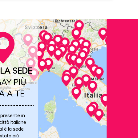
LA SEDE
AY PIÙ
A A TE
 presente in
ittà italiane
al è la sede
itato più