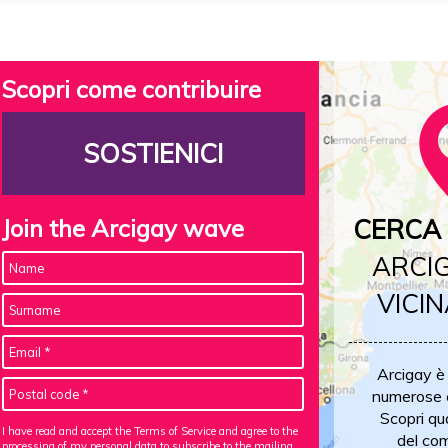
Scopri come contribuire
SOSTIENICI
Join the Arcigay wave
CERCA 
ARCIG
VICIN
Arcigay è
numerose c
Scopri qu
I have read and accept the Terms of Service and agree to the
del com
processing of my personal data
to subscribe to the mailing