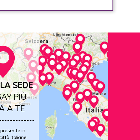
LA SEDE
AY PIÙ
A A TE
 presente in
ittà italiane