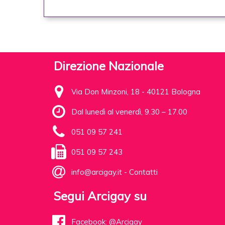
Direzione Nazionale
Via Don Minzoni, 18 - 40121 Bologna
Dal lunedì al venerdì, 9.30 – 17.00
051 09 57 241
051 09 57 243
info@arcigay.it
-
Contatti
Segui Arcigay su
Facebook: @Arcigay