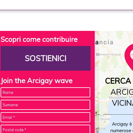
Scopri come contribuire
SOSTIENICI
Join the Arcigay wave
CERCA 
ARCIG
VICIN
Arcigay è
numerose c